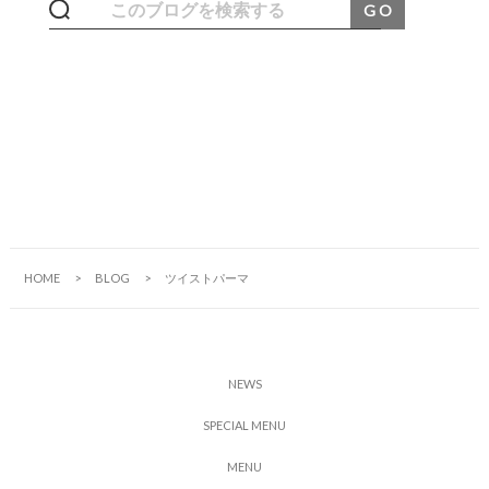
HOME
BLOG
ツイストパーマ
N
E
W
S
S
P
E
C
I
A
L
M
E
N
U
M
E
N
U